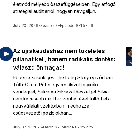
életmód mélyebb összefüggéseiben. Egy átfogó
stratégiai audit arról, hogyan navigáljun...
July 20, 2026
•
Season 3
•
Episode 9
•
1:57:59
Az újrakezdéshez nem tökéletes
pillanat kell, hanem radikális döntés:
válaszd önmagad!
Ebben a különleges The Long Story epizódban
Tóth-Czere Péter egy rendkívül inspiráló
vendéggel, Sulciová Silviával beszélget.Silvia
nem kevesebb mint huszonhét évet töltött el a
nagyvállalati szektorban, méghozzá
csúcsvezetői pozíciókban...
July 07, 2026
•
Season 3
•
Episode 8
•
2:22:22