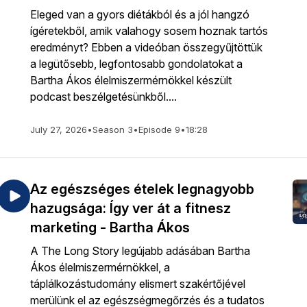
Eleged van a gyors diétákból és a jól hangzó
ígéretekből, amik valahogy sosem hoznak tartós
eredményt? Ebben a videóban összegyűjtöttük
a legütősebb, legfontosabb gondolatokat a
Bartha Ákos élelmiszermérnökkel készült
podcast beszélgetésünkből....
July 27, 2026
•
Season 3
•
Episode 9
•
18:28
Az egészséges ételek legnagyobb
hazugsága: Így ver át a fitnesz
marketing - Bartha Ákos
A The Long Story legújabb adásában Bartha
Ákos élelmiszermérnökkel, a
táplálkozástudomány elismert szakértőjével
merülünk el az egészségmegőrzés és a tudatos