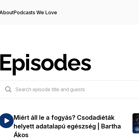
About
Podcasts We Love
Episodes
74 episodes
Miért áll le a fogyás? Csodadiéták
helyett adatalapú egészség | Bartha
Ákos