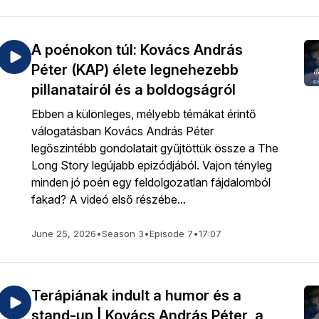
A poénokon túl: Kovács András
Péter (KAP) élete legnehezebb
pillanatairól és a boldogságról
Ebben a különleges, mélyebb témákat érintő
válogatásban Kovács András Péter
legőszintébb gondolatait gyűjtöttük össze a The
Long Story legújabb epizódjából. Vajon tényleg
minden jó poén egy feldolgozatlan fájdalomból
fakad? A videó első részébe...
June 25, 2026
•
Season 3
•
Episode 7
•
17:07
Terápiának indult a humor és a
stand-up | Kovács András Péter, a