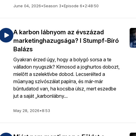
June 04, 2026
•
Season 3
•
Episode 6
•
2:48:50
A karbon lábnyom az évszázad
marketinghazugsága? l Stumpf-Bíró
Balázs
Gyakran érzed úgy, hogy a bolygó sorsa a te
válladon nyugszik? Kimosod a joghurtos dobozt,
mielőtt a szelektívbe dobod. Lecserélted a
műanyag szívószálat papírra, és már-már
bűntudatod van, ha kocsiba ülsz, mert eszedbe
jut a saját „karbonlábny...
May 28, 2026
•
8:53