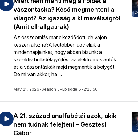
Miért nem menti meg a Földet a
vászontáska? Késő megmenteni a
világot? Az igazság a klímaválságról
(Amit elhallgatnak)
Az összeomlás már elkezdődött, de vajon
készen állsz rá?A legtöbben úgy éljük a
mindennapjainkat, hogy abban bízunk: a
szelektív hulladékgyűjtés, az elektromos autók
és a vászontáskák majd megmentik a bolygót.
De mi van akkor, ha ...
May 21, 2026
•
Season 3
•
Episode 5
•
2:23:50
A 21. század analfabétái azok, akik
nem tudnak felejteni – Gesztesi
Gábor