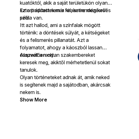
kuatóktól, akik a saját területükön olyan
sztorit építettek már fel, amire még kevés
Ez a podcast nem a kirakatrendezésről
példa van.
szól.
Itt azt hallod, ami a színfalak mögött
történik: a döntések súlyát, a kétségeket
és a felismerés pillanatát. Azt a
folyamatot, ahogy a káoszból lassan
összeáll a rend.
Alapvetően olyan szakembereket
keresek meg, akiktől mérhetetlenül sokat
tanulok.
Olyan történeteket adnak át, amik neked
is segítenek majd a sajátodban, akárcsak
nekem is.
Show More