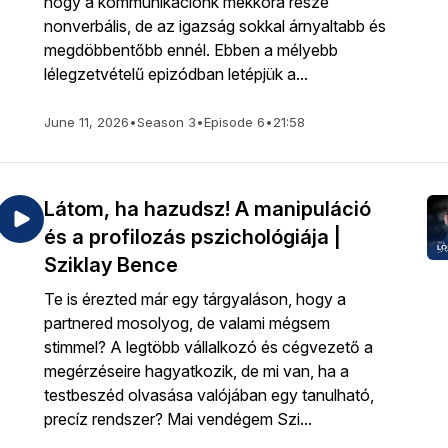
hogy a kommunikációnk mekkora része
nonverbális, de az igazság sokkal árnyaltabb és
megdöbbentőbb ennél. Ebben a mélyebb
lélegzetvételű epizódban letépjük a...
June 11, 2026
•
Season 3
•
Episode 6
•
21:58
Látom, ha hazudsz! A manipuláció
és a profilozás pszichológiája |
Sziklay Bence
Te is érezted már egy tárgyaláson, hogy a
partnered mosolyog, de valami mégsem
stimmel? A legtöbb vállalkozó és cégvezető a
megérzéseire hagyatkozik, de mi van, ha a
testbeszéd olvasása valójában egy tanulható,
precíz rendszer? Mai vendégem Szi...