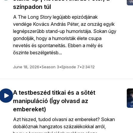
színpadon túl
A The Long Story legújabb epizódjának
vendége Kovács András Péter, az ország egyik
legnépszerűbb stand-up humoristája. Sokan úgy
gondolják, hogy a humoristák élete csupa
nevetés és spontaneitás. Ebben a mély és
őszinte beszélgetésb...
June 18, 2026
•
Season 3
•
Episode 7
•
2:34:12
A testbeszéd titkai és a sötét
manipuláció (Így olvasd az
embereket)
Azt hiszed, tudod olvasni az embereket? Sokan
dobálóznak hangzatos százalékokkal arról,