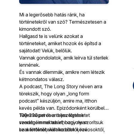
Mi a legerősebb hatás ránk, ha
történetekről van szó? Természetesen a
kimondott szó.
Hallgasd te is velünk azokat a
történeteket, amiket hozok és építsd a
sajátodat! Velük, belőlük.
Vannak gondolatok, amik leírva túl sterilek
lennének.
És vannak dilemmák, amikre nem létezik
kétmondatos válasz.
A podcast, The Long Story néven arra
törekszik, hogy olyan „long form
podcast” készüljön, amire ma, itthon
kevés példa van. Epizódonként körülbelül
100-200 percben beszélgetek
Teljes képet és a teljes történetet
vendégeimmel azért, hogy ne szorítsuk
szeretném nektek elhozni olyan
be a történeteiket korlátok közé.
szakértőktől, vállalkozóktól, rovosoktól,