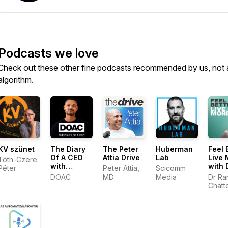
Podcasts we love
Check out these other fine podcasts recommended by us, not 
algorithm.
KV szünet
The Diary
The Peter
Huberman
Feel 
Of A CEO
Attia Drive
Lab
Live 
Tóth-Czere
with
with 
Péter
Peter Attia,
Scicomm
Steven
Rang
DOAC
MD
Media
Dr Ra
Bartlett
Chatt
Chatt
GP & 