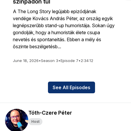
színpadon túl
A The Long Story legújabb epizódjának
vendége Kovács András Péter, az ország egyik
legnépszerűbb stand-up humoristája. Sokan úgy
gondolják, hogy a humoristák élete csupa
nevetés és spontaneitás. Ebben a mély és
őszinte beszélgetésb...
June 18, 2026
•
Season 3
•
Episode 7
•
2:34:12
See All Episodes
Tóth-Czere Péter
Host