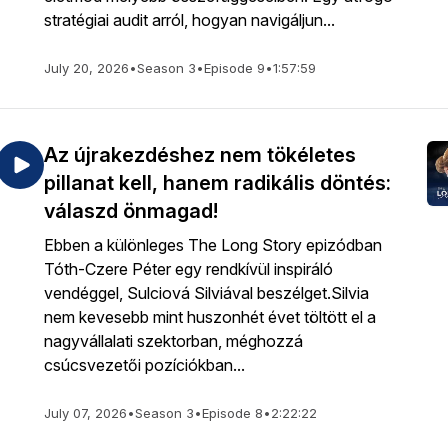
stratégiai audit arról, hogyan navigáljun...
July 20, 2026
•
Season 3
•
Episode 9
•
1:57:59
Az újrakezdéshez nem tökéletes
pillanat kell, hanem radikális döntés:
válaszd önmagad!
Ebben a különleges The Long Story epizódban
Tóth-Czere Péter egy rendkívül inspiráló
vendéggel, Sulciová Silviával beszélget.Silvia
nem kevesebb mint huszonhét évet töltött el a
nagyvállalati szektorban, méghozzá
csúcsvezetői pozíciókban...
July 07, 2026
•
Season 3
•
Episode 8
•
2:22:22