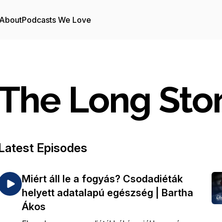
About
Podcasts We Love
The Long Sto
Latest Episodes
Miért áll le a fogyás? Csodadiéták
helyett adatalapú egészség | Bartha
Ákos