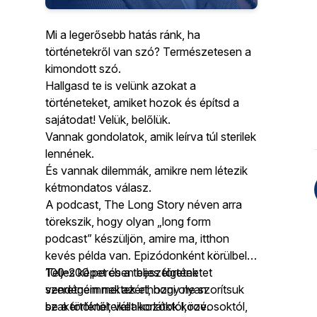
Mi a legerősebb hatás ránk, ha
történetekről van szó? Természetesen a
kimondott szó.
Hallgasd te is velünk azokat a
történeteket, amiket hozok és építsd a
sajátodat! Velük, belőlük.
Vannak gondolatok, amik leírva túl sterilek
lennének.
És vannak dilemmák, amikre nem létezik
kétmondatos válasz.
A podcast, The Long Story néven arra
törekszik, hogy olyan „long form
podcast” készüljön, amire ma, itthon
kevés példa van. Epizódonként körülbelül
100-200 percben beszélgetek
Teljes képet és a teljes történetet
vendégeimmel azért, hogy ne szorítsuk
szeretném nektek elhozni olyan
be a történeteiket korlátok közé.
szakértőktől, vállalkozóktól, rovosoktól,