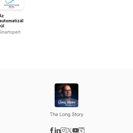
Az
automatizáláson
túl
Smartopert
The Long Story