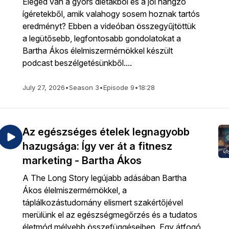
Eleged van a gyors diétákból és a jól hangzó
ígéretekből, amik valahogy sosem hoznak tartós
eredményt? Ebben a videóban összegyűjtöttük
a legütősebb, legfontosabb gondolatokat a
Bartha Ákos élelmiszermérnökkel készült
podcast beszélgetésünkből....
July 27, 2026
•
Season 3
•
Episode 9
•
18:28
Az egészséges ételek legnagyobb
hazugsága: Így ver át a fitnesz
marketing - Bartha Ákos
A The Long Story legújabb adásában Bartha
Ákos élelmiszermérnökkel, a
táplálkozástudomány elismert szakértőjével
merülünk el az egészségmegőrzés és a tudatos
életmód mélyebb összefüggéseiben. Egy átfogó