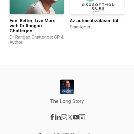
Feel Better, Live More
Az automatizáláson túl
with Dr Rangan
Smartopert
Chatterjee
Dr Rangan Chatterjee: GP &
Author
The Long Story
Visit our Facebook page
Visit our LinkedIn page
Visit our Instagram page
Visit our X-com page
Visit our YouTube page
Visit our Website page