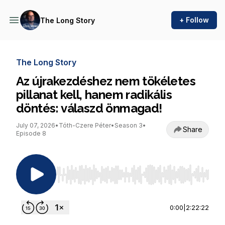
+ Follow
The Long Story
The Long Story
Az újrakezdéshez nem tökéletes
pillanat kell, hanem radikális
döntés: válaszd önmagad!
July 07, 2026
•
Tóth-Czere Péter
•
Season 3
•
Share
Episode 8
Use Left/Right to seek, Home/End to jump to st
0:00
|
2:22:22