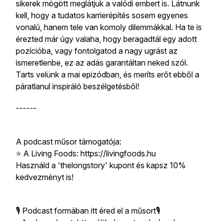
sikerek mögött meglátjuk a valódi embert is. Látnunk
kell, hogy a tudatos karrierépítés sosem egyenes
vonalú, hanem tele van komoly dilemmákkal. Ha te is
érezted már úgy valaha, hogy beragadtál egy adott
pozícióba, vagy fontolgatod a nagy ugrást az
ismeretlenbe, ez az adás garantáltan neked szól.
Tarts velünk a mai epizódban, és meríts erőt ebből a
páratlanul inspiráló beszélgetésből!
------
A podcast műsor támogatója:
⭐️ A Living Foods: https://livingfoods.hu
Használd a 'thelongstory' kupont és kapsz 10%
kedvezményt is!
🎙 Podcast formában itt éred el a műsort🎙