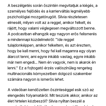
A beszélgetés során őszintén megvitatjuk a kiégés, a
személyes fejlődés és a karrierváltás legmélyebb
pszichológiai mozgatórugóit. Silvia részletesen
elmeséli, milyen volt az a reggel, amikor felkelt, és
rájött, hogy valami véglegesen megváltozott benne.
A podcastban elhangzik egy nagyon erős felismerés
a mindennapi küzdelmekről: "Ide reggel
tulajdonképpen, amikor felkeltem, és azt éreztem,
hogy be kell menni, hogy fel kell magamra egy olyan
álarcot tenni, ami egyre inkább vastag, egyre inkább
már nem engedi... Nem én vagyok, nem is akarok én
lenni." Ez a fojtogató érzés valószínűleg rengeteg
multinacionális környezetben dolgozó szakember
számára nagyon is ismerős lehet.
A videóban kendőzetlen őszinteséggel esik szó az
elengedés folyamatáról. Mit teszünk akkor, amikor az
élet hirtelen közbeszól? Silvia nyíltan beszél a