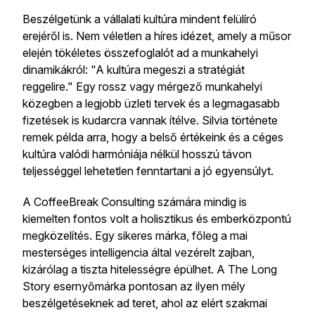
Beszélgetünk a vállalati kultúra mindent felülíró
erejéről is. Nem véletlen a híres idézet, amely a műsor
elején tökéletes összefoglalót ad a munkahelyi
dinamikákról: "A kultúra megeszi a stratégiát
reggelire." Egy rossz vagy mérgező munkahelyi
közegben a legjobb üzleti tervek és a legmagasabb
fizetések is kudarcra vannak ítélve. Silvia története
remek példa arra, hogy a belső értékeink és a céges
kultúra valódi harmóniája nélkül hosszú távon
teljességgel lehetetlen fenntartani a jó egyensúlyt.
A CoffeeBreak Consulting számára mindig is
kiemelten fontos volt a holisztikus és emberközpontú
megközelítés. Egy sikeres márka, főleg a mai
mesterséges intelligencia által vezérelt zajban,
kizárólag a tiszta hitelességre épülhet. A The Long
Story esernyőmárka pontosan az ilyen mély
beszélgetéseknek ad teret, ahol az elért szakmai