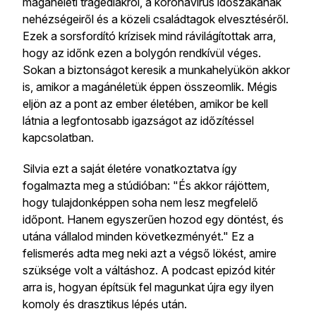
magánéleti tragédiákról, a koronavírus időszakának
nehézségeiről és a közeli családtagok elvesztéséről.
Ezek a sorsfordító krízisek mind rávilágítottak arra,
hogy az időnk ezen a bolygón rendkívül véges.
Sokan a biztonságot keresik a munkahelyükön akkor
is, amikor a magánéletük éppen összeomlik. Mégis
eljön az a pont az ember életében, amikor be kell
látnia a legfontosabb igazságot az időzítéssel
kapcsolatban.
Silvia ezt a saját életére vonatkoztatva így
fogalmazta meg a stúdióban: "És akkor rájöttem,
hogy tulajdonképpen soha nem lesz megfelelő
időpont. Hanem egyszerűen hozod egy döntést, és
utána vállalod minden következményét." Ez a
felismerés adta meg neki azt a végső lökést, amire
szüksége volt a váltáshoz. A podcast epizód kitér
arra is, hogyan építsük fel magunkat újra egy ilyen
komoly és drasztikus lépés után.