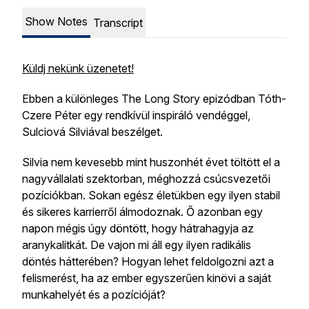
Show Notes
Transcript
Küldj nekünk üzenetet!
Ebben a különleges The Long Story epizódban Tóth-
Czere Péter egy rendkívül inspiráló vendéggel,
Sulciová Silviával beszélget.
Silvia nem kevesebb mint huszonhét évet töltött el a
nagyvállalati szektorban, méghozzá csúcsvezetői
pozíciókban. Sokan egész életükben egy ilyen stabil
és sikeres karrierről álmodoznak. Ő azonban egy
napon mégis úgy döntött, hogy hátrahagyja az
aranykalitkát. De vajon mi áll egy ilyen radikális
döntés hátterében? Hogyan lehet feldolgozni azt a
felismerést, ha az ember egyszerűen kinövi a saját
munkahelyét és a pozícióját?