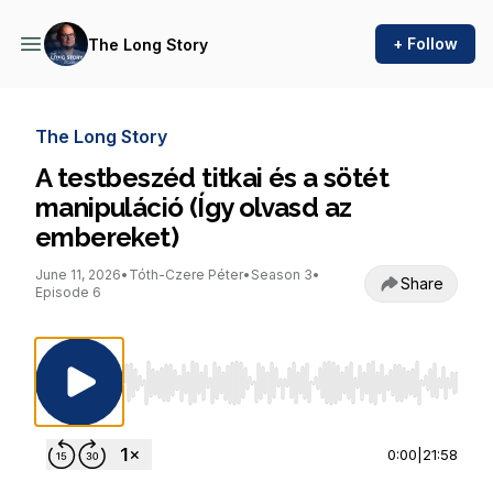
+ Follow
The Long Story
The Long Story
A testbeszéd titkai és a sötét
manipuláció (Így olvasd az
embereket)
June 11, 2026
•
Tóth-Czere Péter
•
Season 3
•
Share
Episode 6
Use Left/Right to seek, Home/End to jump to st
0:00
|
21:58