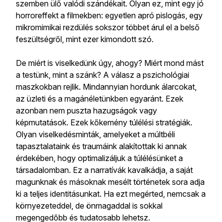
szemben ülő valódi szándékait. Olyan ez, mint egy jó
horroreffekt a filmekben: egyetlen apró pislogás, egy
mikromimikai rezdülés sokszor többet árul el a belső
feszültségről, mint ezer kimondott szó.
De miért is viselkedünk úgy, ahogy? Miért mond mást
a testünk, mint a szánk? A válasz a pszichológiai
maszkokban rejlik. Mindannyian hordunk álarcokat,
az üzleti és a magánéletünkben egyaránt. Ezek
azonban nem puszta hazugságok vagy
képmutatások. Ezek kőkemény túlélési stratégiák.
Olyan viselkedésminták, amelyeket a múltbéli
tapasztalataink és traumáink alakítottak ki annak
érdekében, hogy optimalizáljuk a túlélésünket a
társadalomban. Ez a narratívák kavalkádja, a saját
magunknak és másoknak mesélt történetek sora adja
ki a teljes identitásunkat. Ha ezt megérted, nemcsak a
környezeteddel, de önmagaddal is sokkal
megengedőbb és tudatosabb lehetsz.