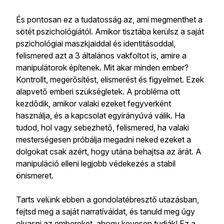
És pontosan ez a tudatosság az, ami megmenthet a
sötét pszichológiától. Amikor tisztába kerülsz a saját
pszichológiai maszkjaiddal és identitásoddal,
felismered azt a 3 általános vakfoltot is, amire a
manipulátorok építenek. Mit akar minden ember?
Kontrollt, megerősítést, elismerést és figyelmet. Ezek
alapvető emberi szükségletek. A probléma ott
kezdődik, amikor valaki ezeket fegyverként
használja, és a kapcsolat egyirányúvá válik. Ha
tudod, hol vagy sebezhető, felismered, ha valaki
mesterségesen próbálja megadni neked ezeket a
dolgokat csak azért, hogy utána behajtsa az árát. A
manipuláció elleni legjobb védekezés a stabil
önismeret.
Tarts velünk ebben a gondolatébresztő utazásban,
fejtsd meg a saját narratíváidat, és tanuld meg úgy
olvasni az embereket, ahogy kevesen tudják! Ez a