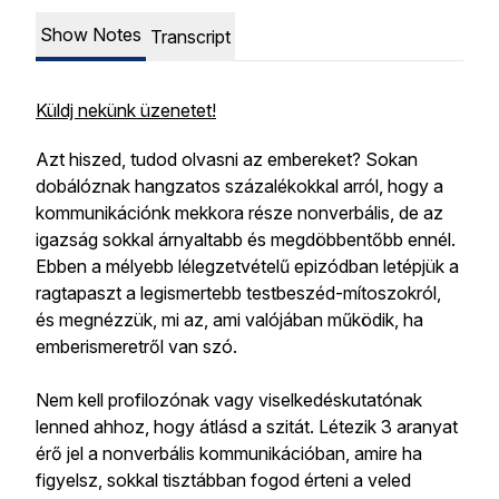
Show Notes
Transcript
Küldj nekünk üzenetet!
Azt hiszed, tudod olvasni az embereket? Sokan
dobálóznak hangzatos százalékokkal arról, hogy a
kommunikációnk mekkora része nonverbális, de az
igazság sokkal árnyaltabb és megdöbbentőbb ennél.
Ebben a mélyebb lélegzetvételű epizódban letépjük a
ragtapaszt a legismertebb testbeszéd-mítoszokról,
és megnézzük, mi az, ami valójában működik, ha
emberismeretről van szó.
Nem kell profilozónak vagy viselkedéskutatónak
lenned ahhoz, hogy átlásd a szitát. Létezik 3 aranyat
érő jel a nonverbális kommunikációban, amire ha
figyelsz, sokkal tisztábban fogod érteni a veled