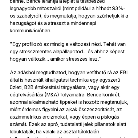
benne. Bence lerántja a leplet a testbeszéd
legnagyobb mítoszairól (mint például a hírhedt 93%-
os szabályról), és megmutatja, hogyan szűrhetjük ki a
hazugságot és a stresszt a mindennapi
kommunikációban.
"Egy profilozó az mindig a változást nézi. Tehát van
egy stresszmentes alapállapotod... és ahhoz képest
hogyan változik... amikor stresszes lesz."
Az adásból megtudhatod, hogyan vetíthető rá az FBI
által is használt kihallgatási technika egy egyszerű
üzleti, B2B értékesítési tárgyalásra, vagy akár egy
cégfelvásárlási (M&A) folyamatra. Bence konkrét,
azonnal alkalmazható tippeket is hozott: megtanuljuk,
miért érdemes figyelni az ajkak összeszorítását, az
aszimmetrikus arcizmokat, vagy éppen a pislogás
számát. Ezek az apró, tudatalatti jelek pillanatok alatt
lebuktatják, ha valaki az asztal túloldalán