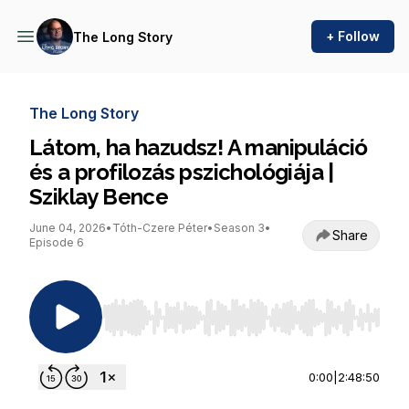
+ Follow
The Long Story
The Long Story
Látom, ha hazudsz! A manipuláció
és a profilozás pszichológiája |
Sziklay Bence
June 04, 2026
•
Tóth-Czere Péter
•
Season 3
•
Share
Episode 6
Use Left/Right to seek, Home/End to jump to st
0:00
|
2:48:50