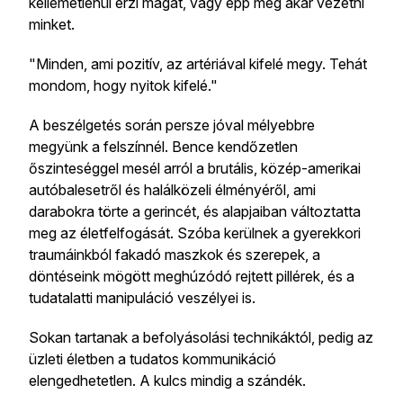
kellemetlenül érzi magát, vagy épp meg akar vezetni
minket.
"Minden, ami pozitív, az artériával kifelé megy. Tehát
mondom, hogy nyitok kifelé."
A beszélgetés során persze jóval mélyebbre
megyünk a felszínnél. Bence kendőzetlen
őszinteséggel mesél arról a brutális, közép-amerikai
autóbalesetről és halálközeli élményéről, ami
darabokra törte a gerincét, és alapjaiban változtatta
meg az életfelfogását. Szóba kerülnek a gyerekkori
traumáinkból fakadó maszkok és szerepek, a
döntéseink mögött meghúzódó rejtett pillérek, és a
tudatalatti manipuláció veszélyei is.
Sokan tartanak a befolyásolási technikáktól, pedig az
üzleti életben a tudatos kommunikáció
elengedhetetlen. A kulcs mindig a szándék.