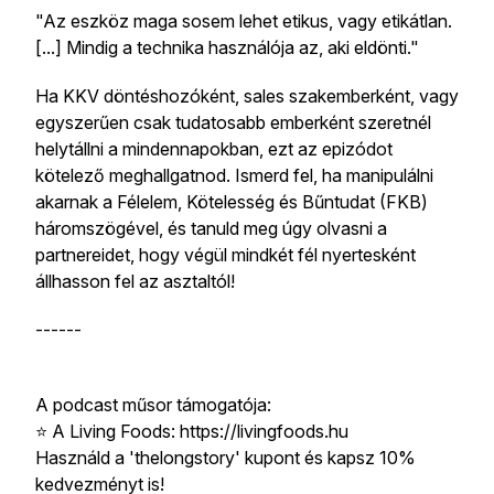
"Az eszköz maga sosem lehet etikus, vagy etikátlan.
[...] Mindig a technika használója az, aki eldönti."
Ha KKV döntéshozóként, sales szakemberként, vagy
egyszerűen csak tudatosabb emberként szeretnél
helytállni a mindennapokban, ezt az epizódot
kötelező meghallgatnod. Ismerd fel, ha manipulálni
akarnak a Félelem, Kötelesség és Bűntudat (FKB)
háromszögével, és tanuld meg úgy olvasni a
partnereidet, hogy végül mindkét fél nyertesként
állhasson fel az asztaltól!
------
A podcast műsor támogatója:
⭐️ A Living Foods: https://livingfoods.hu
Használd a 'thelongstory' kupont és kapsz 10%
kedvezményt is!