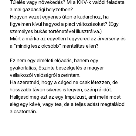
Túlélés vagy növekedés? Mi a KKV-k valódi feladata
a mai gazdasági helyzetben?
Hogyan vezet egyenes úton a kudarchoz, ha
figyelmen kívül hagyod a piaci változásokat? (Egy
személyes bukás történetével illusztrálva.)
Miért a márka az egyetlen fegyvered az árverseny és
a "mindig lesz olcsóbb" mentalitás ellen?
Ez nem egy elméleti előadás, hanem egy
gyakorlatias, őszinte beszélgetés a magyar
vállalkozói valóságról szerintem.
Ha szeretnéd, hogy a céged ne csak létezzen, de
hosszabb távon sikeres is legyen, szánj rá időt.
Hallgasd meg ezt az egy Impulzust, ami mellé most
elég egy kávé, vagy tea, de a teljes adást megtalálod
a csatornán.