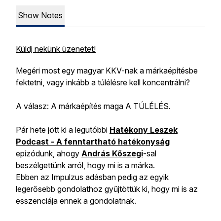
Show Notes
Küldj nekünk üzenetet!
Megéri most egy magyar KKV-nak a márkaépítésbe
fektetni, vagy inkább a túlélésre kell koncentrálni?
A válasz: A márkaépítés maga A TÚLÉLÉS.
Pár hete jött ki a legutóbbi
Hatékony Leszek
Podcast - A fenntartható hatékonyság
epizódunk, ahogy
András Kőszegi
-sal
beszélgettünk arról, hogy mi is a márka.
Ebben az Impulzus adásban pedig az egyik
legerősebb gondolathoz gyűjtöttük ki, hogy mi is az
esszenciája ennek a gondolatnak.