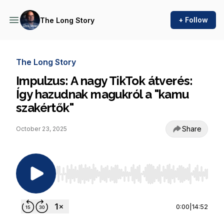
+ Follow
The Long Story
The Long Story
Impulzus: A nagy TikTok átverés:
Így hazudnak magukról a "kamu
szakértők"
Share
October 23, 2025
Use Left/Right to seek, Home/End to jump to st
0:00
|
14:52