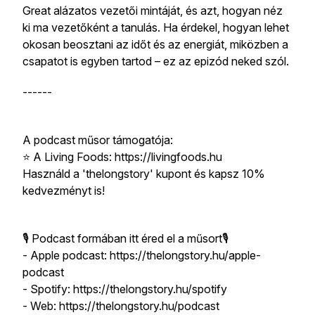
Great alázatos vezetői mintáját, és azt, hogyan néz
ki ma vezetőként a tanulás. Ha érdekel, hogyan lehet
okosan beosztani az időt és az energiát, miközben a
csapatot is egyben tartod – ez az epizód neked szól.
------
A podcast műsor támogatója:
⭐️ A Living Foods: https://livingfoods.hu
Használd a 'thelongstory' kupont és kapsz 10%
kedvezményt is!
🎙 Podcast formában itt éred el a műsort🎙
- Apple podcast: https://thelongstory.hu/apple-
podcast
- Spotify: https://thelongstory.hu/spotify
- Web: https://thelongstory.hu/podcast