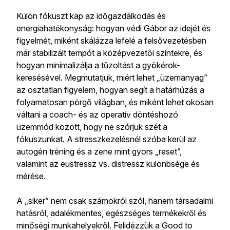
Külön fókuszt kap az időgazdálkodás és
energiahatékonyság: hogyan védi Gábor az idejét és
figyelmét, miként skálázza lefelé a felsővezetésben
már stabilizált tempót a középvezetői szintekre, és
hogyan minimalizálja a tűzoltást a gyökérok-
keresésével. Megmutatjuk, miért lehet „üzemanyag”
az osztatlan figyelem, hogyan segít a határhúzás a
folyamatosan pörgő világban, és miként lehet okosan
váltani a coach- és az operatív döntéshozó
üzemmód között, hogy ne szórjuk szét a
fókuszunkat. A stresszkezelésnél szóba kerül az
autogén tréning és a zene mint gyors „reset”,
valamint az eustressz vs. distressz különbsége és
mérése.
A „siker” nem csak számokról szól, hanem társadalmi
hatásról, adalékmentes, egészséges termékekről és
minőségi munkahelyekről. Felidézzük a Good to