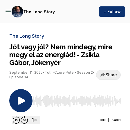
+ Follow
The Long Story
The Long Story
Jót vagy jól? Nem mindegy, mire
megy el az energiád! - Zsikla
Gábor, Jókenyér
September 11, 2025
•
Tóth-Czere Péter
•
Season 2
•
Share
Episode 14
Use Left/Right to seek, Home/End to jump to st
0:00
|
1:54:01