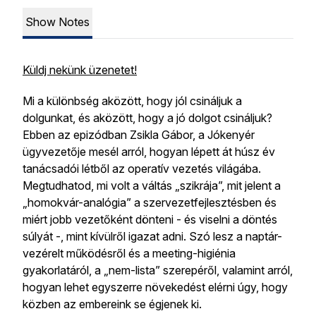
Show Notes
Küldj nekünk üzenetet!
Mi a különbség aközött, hogy jól csináljuk a
dolgunkat, és aközött, hogy a jó dolgot csináljuk?
Ebben az epizódban Zsikla Gábor, a Jókenyér
ügyvezetője mesél arról, hogyan lépett át húsz év
tanácsadói létből az operatív vezetés világába.
Megtudhatod, mi volt a váltás „szikrája”, mit jelent a
„homokvár-analógia” a szervezetfejlesztésben és
miért jobb vezetőként dönteni - és viselni a döntés
súlyát -, mint kívülről igazat adni. Szó lesz a naptár-
vezérelt működésről és a meeting-higiénia
gyakorlatáról, a „nem-lista” szerepéről, valamint arról,
hogyan lehet egyszerre növekedést elérni úgy, hogy
közben az embereink se égjenek ki.