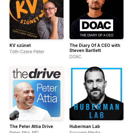
KV szünet
The Diary Of A CEO with
Steven Bartlett
Tóth-Czere Péter
DOAC
The Peter Attia Drive
Huberman Lab
Peter Attia, MD
Scicomm Media