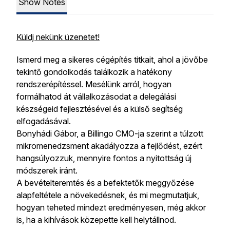
Show Notes
Küldj nekünk üzenetet!
Ismerd meg a sikeres cégépítés titkait, ahol a jövőbe
tekintő gondolkodás találkozik a hatékony
rendszerépítéssel. Mesélünk arról, hogyan
formálhatod át vállalkozásodat a delegálási
készségeid fejlesztésével és a külső segítség
elfogadásával.
Bonyhádi Gábor, a Billingo CMO-ja szerint a túlzott
mikromenedzsment akadályozza a fejlődést, ezért
hangsúlyozzuk, mennyire fontos a nyitottság új
módszerek iránt.
A bevételteremtés és a befektetők meggyőzése
alapfeltétele a növekedésnek, és mi megmutatjuk,
hogyan teheted mindezt eredményesen, még akkor
is, ha a kihívások közepette kell helytállnod.