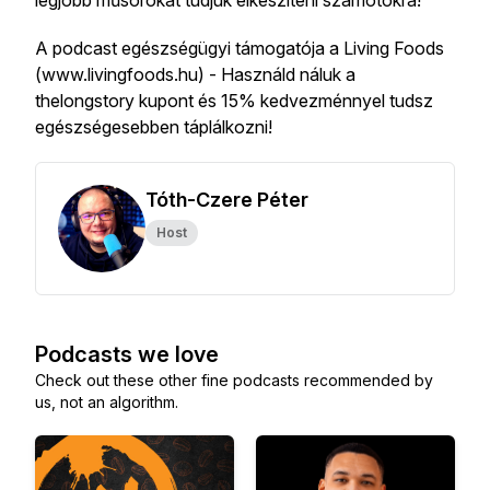
legjobb műsorokat tudjuk elkészíteni számotokra!
A podcast egészségügyi támogatója a Living Foods
(www.livingfoods.hu) - Használd náluk a
thelongstory kupont és 15% kedvezménnyel tudsz
egészségesebben táplálkozni!
Tóth-Czere Péter
Host
Podcasts we love
Check out these other fine podcasts recommended by
us, not an algorithm.