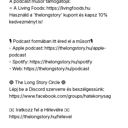
A podcast műsor támogatója:
⭐️ A Living Foods: https://livingfoods.hu
Használd a 'thelongstory' kupont és kapsz 10%
kedvezményt is!
🎙 Podcast formában itt éred el a műsort🎙
- Apple podcast: https://thelongstory.hu/apple-
podcast
- Spotify: https://thelongstory.hu/spotify
- Web: https://thelongstory.hu/podcast
🔵 The Long Story Circle 🔵
Lépj be a Discord szerverre és beszélgessünk:
https://www.facebook.com/groups/hatekonysag
✉️ Iratkozz fel a Hírlevélre ✉️
https://thelongstory.hu/hirlevel