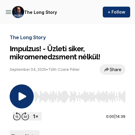
+ Follow
The Long Story
The Long Story
Impulzus! - Üzleti siker,
mikromenedzsment nélkül!
Share
September 04, 2025
•
Tóth-Czere Péter
Use Left/Right to seek, Home/End to jump to st
0:00
|
14:39