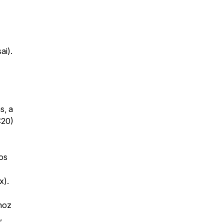
ai).
s, a
:20)
tos
x).
hoz
,