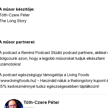
A műsor készítője:
Tóth-Czere Péter
The Long Story
A műsor partnerei:
A podcast a Remind Podcast Stúdió podcast partnere, akikkel 
dolgozunk azon, hogy a legjobb műsorokat tudjuk elkészíteni
számotokra!
A podcast egészségügyi támogatója a Living Foods
(www.livingfoods.hu) - Használd náluk a thelongstory kupont 
15% kedvezménnyel tudsz egészségesebben táplálkozni!
Tóth-Czere Péter