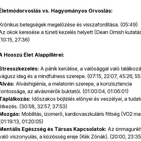
Életmódorvoslás vs. Hagyományos Orvoslás:
Krónikus betegségek megelőzése és visszafordítása. (05:49)
Az okok keresése a tüneti kezelés helyett (Dean Ornish kutatás
(10:15, 27:36)
A Hosszú Élet Alappillérei:
Stresszkezelés:
A pánik kerülése, a valósággal való találkozá
vágusz ideg és a mindfulness szerepe. (07:15, 22:07, 45:26, 55
Alvás:
Alváshigiénia, a melatonin szerepe, a konzisztencia
fontossága, az alvásmérők buktatói. (01:00:04, 01:06:01)
Táplálkozás:
Időszakos böjtölés előnyei és veszélyei, a tuda
étkezés. (30:58, 32:57, 37:53)
Mozgás:
Mobilitás, izomerő, kardiovaszkuláris fittség (VO2 ma
(01:19:13, 01:20:05)
Mentális Egészség és Társas Kapcsolatok:
Az önmagunk
való viszonyulás, a közösség ereje (Kék Zónák). (20:00, 23:35