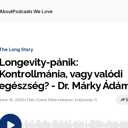
About
Podcasts We Love
The Long Story
Longevity-pánik:
Kontrollmánia, vagy valódi
egészség? - Dr. Márky Ádá
S
June 19, 2025
•
Tóth-Czere Péter
•
Season 2
•
Episode 11