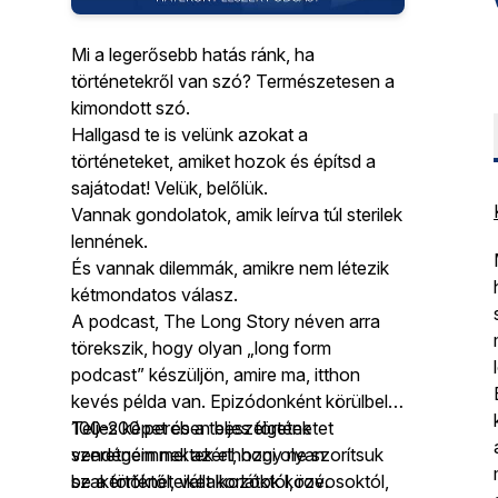
Mi a legerősebb hatás ránk, ha
történetekről van szó? Természetesen a
kimondott szó.
Hallgasd te is velünk azokat a
történeteket, amiket hozok és építsd a
sajátodat! Velük, belőlük.
Vannak gondolatok, amik leírva túl sterilek
lennének.
És vannak dilemmák, amikre nem létezik
kétmondatos válasz.
A podcast, The Long Story néven arra
törekszik, hogy olyan „long form
podcast” készüljön, amire ma, itthon
kevés példa van. Epizódonként körülbelül
100-200 percben beszélgetek
Teljes képet és a teljes történetet
vendégeimmel azért, hogy ne szorítsuk
szeretném nektek elhozni olyan
be a történeteiket korlátok közé.
szakértőktől, vállalkozóktól, rovosoktól,