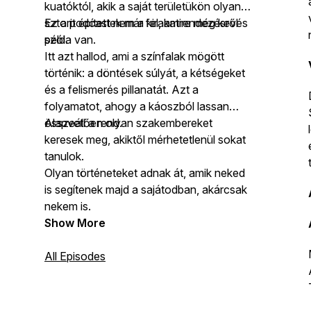
kuatóktól, akik a saját területükön olyan
sztorit építettek már fel, amire még kevés
Ez a podcast nem a kirakatrendezésről
példa van.
szól.
Itt azt hallod, ami a színfalak mögött
történik: a döntések súlyát, a kétségeket
és a felismerés pillanatát. Azt a
folyamatot, ahogy a káoszból lassan
összeáll a rend.
Alapvetően olyan szakembereket
keresek meg, akiktől mérhetetlenül sokat
tanulok.
Olyan történeteket adnak át, amik neked
is segítenek majd a sajátodban, akárcsak
nekem is.
Show More
All Episodes