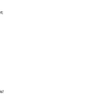
t:
s!