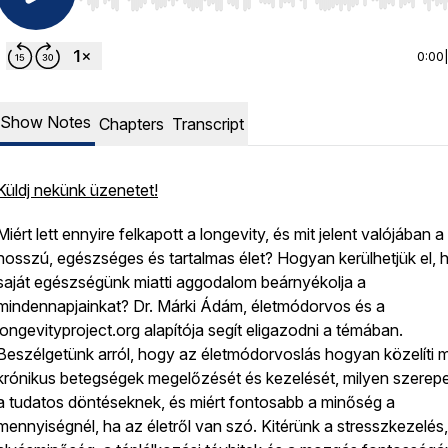
Use Left/Right to seek, Home/End to jump to start o
0:00
Show Notes
Chapters
Transcript
Küldj nekünk üzenetet!
Miért lett ennyire felkapott a longevity, és mit jelent valójában a
hosszú, egészséges és tartalmas élet? Hogyan kerülhetjük el, 
saját egészségünk miatti aggodalom beárnyékolja a
mindennapjainkat? Dr. Márki Ádám, életmódorvos és a
longevityproject.org alapítója segít eligazodni a témában.
Beszélgetünk arról, hogy az életmódorvoslás hogyan közelíti 
krónikus betegségek megelőzését és kezelését, milyen szerep
a tudatos döntéseknek, és miért fontosabb a minőség a
mennyiségnél, ha az életről van szó. Kitérünk a stresszkezelés