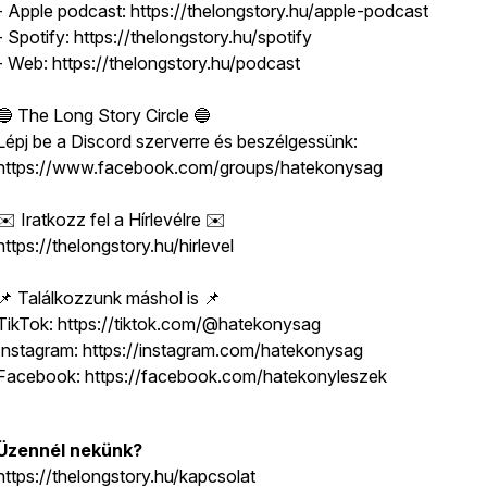
- Apple podcast: https://thelongstory.hu/apple-podcast
- Spotify: https://thelongstory.hu/spotify
- Web: https://thelongstory.hu/podcast
🔵 The Long Story Circle 🔵
Lépj be a Discord szerverre és beszélgessünk:
https://www.facebook.com/groups/hatekonysag
✉️ Iratkozz fel a Hírlevélre ✉️
https://thelongstory.hu/hirlevel
📌 Találkozzunk máshol is 📌
TikTok: https://tiktok.com/@hatekonysag
Instagram: https://instagram.com/hatekonysag
Facebook: https://facebook.com/hatekonyleszek
Üzennél nekünk?
https://thelongstory.hu/kapcsolat