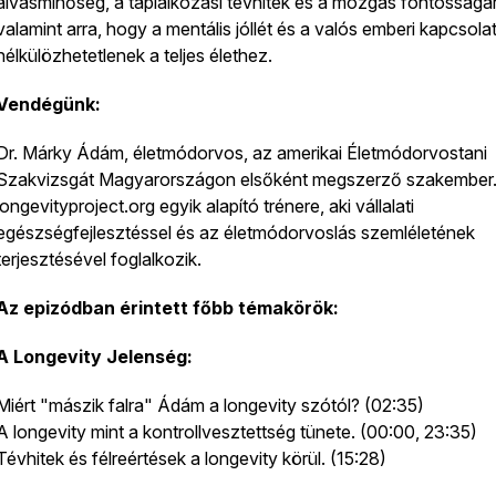
alvásminőség, a táplálkozási tévhitek és a mozgás fontosságá
valamint arra, hogy a mentális jóllét és a valós emberi kapcsola
nélkülözhetetlenek a teljes élethez.
Vendégünk:
Dr. Márky Ádám, életmódorvos, az amerikai Életmódorvostani
Szakvizsgát Magyarországon elsőként megszerző szakember
longevityproject.org egyik alapító trénere, aki vállalati
egészségfejlesztéssel és az életmódorvoslás szemléletének
terjesztésével foglalkozik.
Az epizódban érintett főbb témakörök:
A Longevity Jelenség:
Miért "mászik falra" Ádám a longevity szótól? (02:35)
A longevity mint a kontrollvesztettség tünete. (00:00, 23:35)
Tévhitek és félreértések a longevity körül. (15:28)