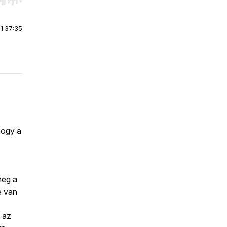
r end. Hold shift to jump forward or backward.
|
1:37:35
hogy a
meg a
e van
, az