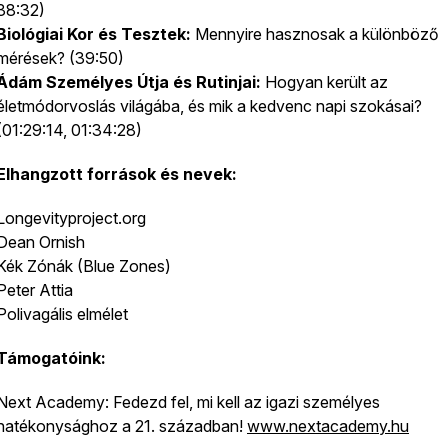
38:32)
Biológiai Kor és Tesztek:
Mennyire hasznosak a különböző
mérések? (39:50)
Ádám Személyes Útja és Rutinjai:
Hogyan került az
életmódorvoslás világába, és mik a kedvenc napi szokásai?
(01:29:14, 01:34:28)
Elhangzott források és nevek:
Longevityproject.org
Dean Ornish
Kék Zónák (Blue Zones)
Peter Attia
Polivagális elmélet
Támogatóink:
Next Academy: Fedezd fel, mi kell az igazi személyes
hatékonysághoz a 21. században!
www.nextacademy.hu