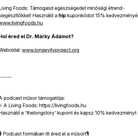
Living Foods: Támogasd egészségedet minőségi étrend-
kiegészítőkkel! Használd a
hlp
kuponkódot 15% kedvezményér
www.livingfoods.hu
Hol éred el Dr. Márky Ádámot?
Weboldal:
www.longevityproject.org
------
A podcast műsor támogatója:
⭐️ A Living Foods: https://livingfoods.hu
Használd a 'thelongstory' kupont és kapsz 10% kedvezményt i
🎙 Podcast formában itt éred el a műsort🎙