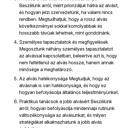
Beszélünk arról, miért priorizáljuk hátra az alvást,
és hogyan jelzi szervezetünk, ha valami nincs
rendben. Megtudhatjuk, hogy a rossz alvás
következményei sokkal komolyabbak és
hosszabb távúak lehetnek, mint gondolnánk.
Személyes tapasztalatok és megfigyelések
Megosztunk néhány személyes tapasztalatot
az alvással kapcsolatban, beleértve azt is, hogy
nem feltétlenül az alvás hossza, hanem annak
minősége a meghatározó.
Az alvás hatékonysága Megtudjuk, hogy az
alvásnak is van hatékonysága, és hogy ez
hogyan befolyásolja általános teljesítményünket.
Praktikus tanácsok a jobb alvásért Beszélünk
arról, hogyan befolyásolja mindennapi rutinunk
változékonysága az alvásunkat, és milyen
stratégiákat alkalmazhatunk a jobb alvás