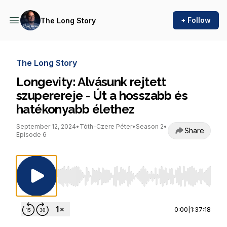
+ Follow
The Long Story
The Long Story
Longevity: Alvásunk rejtett
szuperereje - Út a hosszabb és
hatékonyabb élethez
September 12, 2024
•
Tóth-Czere Péter
•
Season 2
•
Share
Episode 6
Use Left/Right to seek, Home/End to jump to st
0:00
|
1:37:18