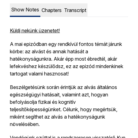
Show Notes
Chapters
Transcript
Küldj nekünk üzenetet!
A mai epizódban egy rendkívül fontos témát járunk
körbe: az alvást és annak hatását a
hatékonyságunkra. Akár épp most ébredtél, akár
lefekvéshez készülődsz, ez az epizód mindenkinek
tartogat valami hasznosat!
Beszélgetésünk során érintjük az alvás általános
egészségügyi hatásait, valamint azt, hogyan
befolyásolja fizikai és kognitív
teljesítőképességünket. Célunk, hogy megértsük,
miként segíthet az alvás a hatékonyságunk
növelésében.
Vendégünk ezúttal is a rendszeresen visszatérő Kun