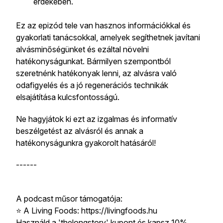
érdekében.
Ez az epizód tele van hasznos információkkal és
gyakorlati tanácsokkal, amelyek segíthetnek javítani
alvásminőségünket és ezáltal növelni
hatékonyságunkat. Bármilyen szempontból
szeretnénk hatékonyak lenni, az alvásra való
odafigyelés és a jó regenerációs technikák
elsajátítása kulcsfontosságú.
Ne hagyjátok ki ezt az izgalmas és informatív
beszélgetést az alvásról és annak a
hatékonyságunkra gyakorolt hatásáról!
------
A podcast műsor támogatója:
⭐️ A Living Foods: https://livingfoods.hu
Használd a 'thelongstory' kupont és kapsz 10%