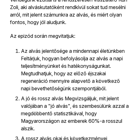
Zoli, aki alváskutatóként rendkívül sokat tud mesélni
arról, mit jelent számunkra az alvás, és miért olyan
fontos, hogy jól aludjunk.
Az epizód során megvitatjuk:
Az alvás jelentősége a mindennapi életünkben
Feltárjuk, hogyan befolyásolja az alvás a napi
teljesítményünket és hatékonyságunkat.
Megtudhatjuk, hogy az előző éjszakai
regeneráció mennyire alapvető a következő
napi bevethetőségünk szempontjából.
A jó és rossz alvás Megvizsgáljuk, mit jelent
valójában a "jó alvás", és szembesülünk azzal a
megdöbbentő statisztikával, hogy
Magyarországon az emberek 60%-a rosszul
alszik.
A rossz alvás okai és következményei