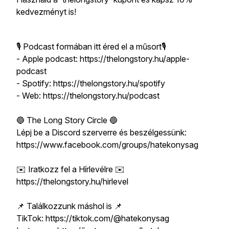
kedvezményt is!
🎙 Podcast formában itt éred el a műsort🎙
- Apple podcast: https://thelongstory.hu/apple-
podcast
- Spotify: https://thelongstory.hu/spotify
- Web: https://thelongstory.hu/podcast
🔵 The Long Story Circle 🔵
Lépj be a Discord szerverre és beszélgessünk:
https://www.facebook.com/groups/hatekonysag
✉️ Iratkozz fel a Hírlevélre ✉️
https://thelongstory.hu/hirlevel
📌 Találkozzunk máshol is 📌
TikTok: https://tiktok.com/@hatekonysag