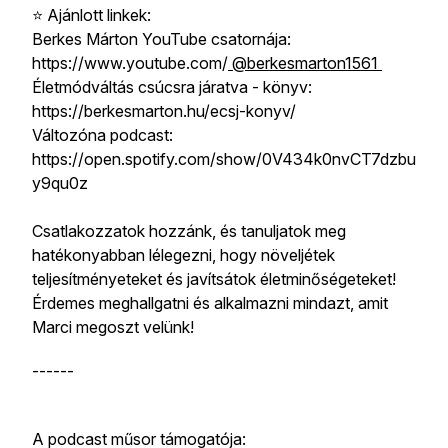
⭐️ Ajánlott linkek:
Berkes Márton YouTube csatornája:
https://www.youtube.com/
@berkesmarton1561
Életmódváltás csúcsra járatva - könyv:
https://berkesmarton.hu/ecsj-konyv/
Változóna podcast:
https://open.spotify.com/show/0V434k0nvCT7dzbu
y9qu0z
Csatlakozzatok hozzánk, és tanuljatok meg
hatékonyabban lélegezni, hogy növeljétek
teljesítményeteket és javítsátok életminőségeteket!
Érdemes meghallgatni és alkalmazni mindazt, amit
Marci megoszt velünk!
------
A podcast műsor támogatója: