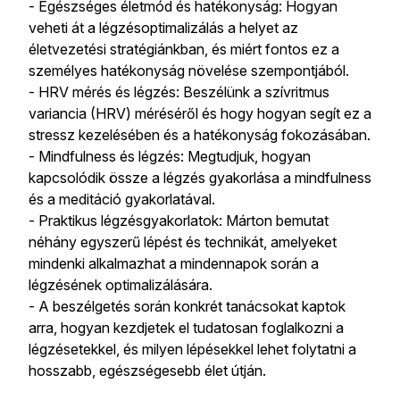
- Egészséges életmód és hatékonyság: Hogyan
veheti át a légzésoptimalizálás a helyet az
életvezetési stratégiánkban, és miért fontos ez a
személyes hatékonyság növelése szempontjából.
- HRV mérés és légzés: Beszélünk a szívritmus
variancia (HRV) méréséről és hogy hogyan segít ez a
stressz kezelésében és a hatékonyság fokozásában.
- Mindfulness és légzés: Megtudjuk, hogyan
kapcsolódik össze a légzés gyakorlása a mindfulness
és a meditáció gyakorlatával.
- Praktikus légzésgyakorlatok: Márton bemutat
néhány egyszerű lépést és technikát, amelyeket
mindenki alkalmazhat a mindennapok során a
légzésének optimalizálására.
- A beszélgetés során konkrét tanácsokat kaptok
arra, hogyan kezdjetek el tudatosan foglalkozni a
légzésetekkel, és milyen lépésekkel lehet folytatni a
hosszabb, egészségesebb élet útján.