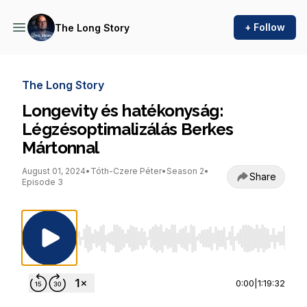
+ Follow
The Long Story
The Long Story
Longevity és hatékonyság:
Légzésoptimalizálás Berkes
Mártonnal
August 01, 2024
•
Tóth-Czere Péter
•
Season 2
•
Share
Episode 3
Use Left/Right to seek, Home/End to jump to st
0:00
|
1:19:32