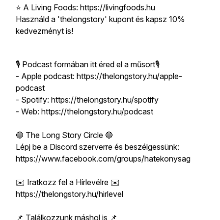
⭐️ A Living Foods: https://livingfoods.hu
Használd a 'thelongstory' kupont és kapsz 10%
kedvezményt is!
🎙 Podcast formában itt éred el a műsort🎙
- Apple podcast: https://thelongstory.hu/apple-
podcast
- Spotify: https://thelongstory.hu/spotify
- Web: https://thelongstory.hu/podcast
🔵 The Long Story Circle 🔵
Lépj be a Discord szerverre és beszélgessünk:
https://www.facebook.com/groups/hatekonysag
✉️ Iratkozz fel a Hírlevélre ✉️
https://thelongstory.hu/hirlevel
📌 Találkozzunk máshol is 📌